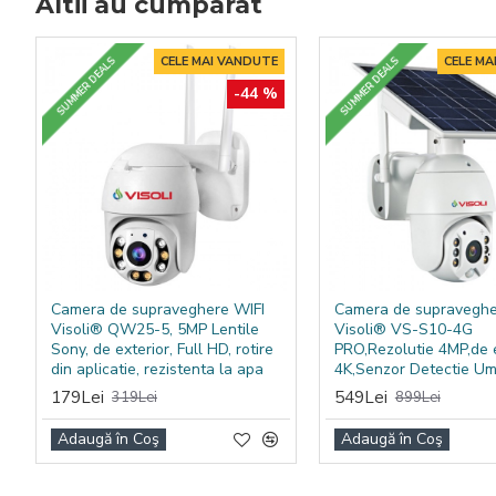
Altii au cumparat
CELE MAI VANDUTE
CELE MA
SUMMER DEALS
SUMMER DEALS
-44 %
Camera de supraveghere WIFI
Camera de supraveghe
Visoli® QW25-5, 5MP Lentile
Visoli® VS-S10-4G
Sony, de exterior, Full HD, rotire
PRO,Rezolutie 4MP,de e
din aplicatie, rezistenta la apa
4K,Senzor Detectie U
179Lei
549Lei
319Lei
899Lei
Adaugă în Coş
Adaugă în Coş