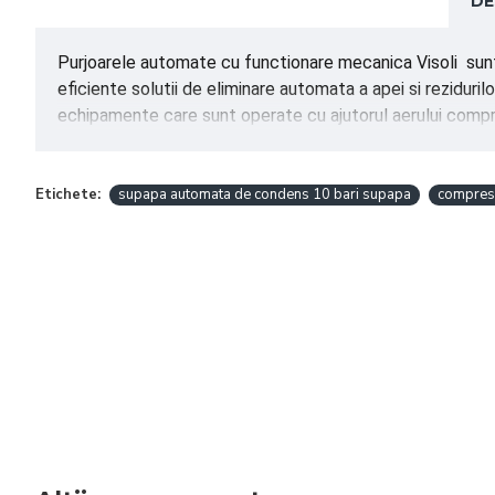
DE
Purjoarele automate cu functionare mecanica Visoli sunt
eficiente solutii de eliminare automata a apei si reziduri
echipamente care sunt operate cu ajutorul aerului compr
Etichete:
supapa automata de condens 10 bari supapa
compres