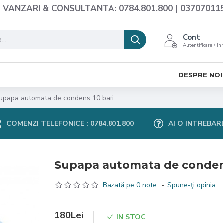
VANZARI & CONSULTANTA: 0784.801.800 | 03707011
Cont
Autentificare / In
DESPRE NOI
upapa automata de condens 10 bari
COMENZI TELEFONICE : 0784.801.800
AI O INTREBAR
Supapa automata de condens
Bazată pe 0 note.
-
Spune-ţi opinia
180Lei
IN STOC