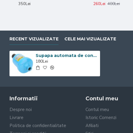
400Lei
350Lei
260Lei
RECENT VIZUALIZATE
CELE MAI VIZUALIZATE
Supapa automata de condens 10 bari
180Lei
Informatii
Contul meu
Despre noi
Contul meu
Livrare
Istoric Comenzi
Politica de confidentialitate
Afiliati