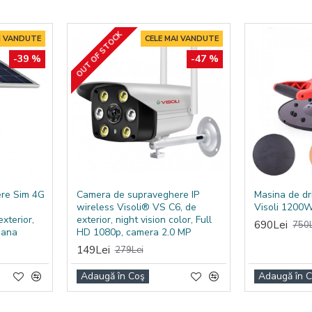
OUT OF STOCK
I VANDUTE
CELE MAI VANDUTE
-39 %
-47 %
re Sim 4G
Camera de supraveghere IP
Masina de dr
wireless Visoli® VS C6, de
Visoli 1200
xterior,
exterior, night vision color, Full
690Lei
750L
mana
HD 1080p, camera 2.0 MP
149Lei
279Lei
Adaugă în Coş
Adaugă în 