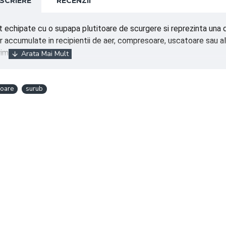
SCRIERE
RECENZII
 echipate cu o supapa plutitoare de scurgere si reprezinta una d
lor accumulate in recipientii de aer, compresoare, uscatoare sau a
imat.
oare
surub