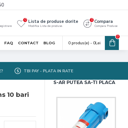
50
0
0
Lista de produse dorite
Compara
registrare
Modifica Lista de produse.
Compara Produse
0
0 produs(e) - 0Lei
FAQ
CONTACT
BLOG
E?
TBI PAY - PLATA IN RATE
S-AR PUTEA SA-TI PLACA
 10 bari