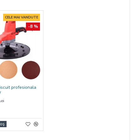
CELE MAI VANDUTE
-8 %
iscuit profesionala
W
ei
Coş