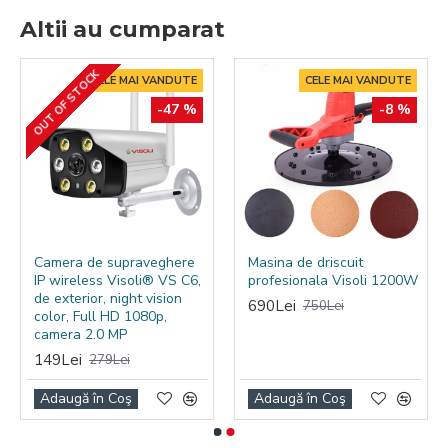
Altii au cumparat
OUT OF STOCK
CELE MAI VANDUTE
CELE MAI VANDUTE
-47 %
-8 %
Camera de supraveghere
Masina de driscuit
IP wireless Visoli® VS C6,
profesionala Visoli 1200W
de exterior, night vision
690Lei
750Lei
color, Full HD 1080p,
camera 2.0 MP
149Lei
279Lei
Adaugă în Coş
Adaugă în Coş