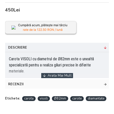
450Lei
Cumpără acum, plătește mai târziu
rate de la
122.50
RON / lună
DESCRIERE
Carota VISOLI cu diametrul de Ø82mm
este o unealtă
specializată pentru
a realiza găuri precise în diferite
materiale.
RECENZII
Etichete:
carota
visoli
Ø82mm
carote
diamantate