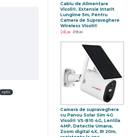
Cablu de Alimentare
Visoli®, Extensie Intarit
Lungime 5m, Pentru
Camera de Supraveghere
Wireless Visoli®
29Lei
24Lei
optic
Camera de supraveghere
cu Panou Solar Sim 4G
Visoli® VS-B10 4G, Lentila
4MP, Detectie Umana,
Zoom digital 4X, IR 20m,
rezistenta la apa