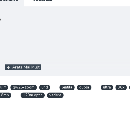
D
oli™
qw25-zoom
uhd
lentila
dubla
ultra
36x
p 8mp
120m optic
vedere