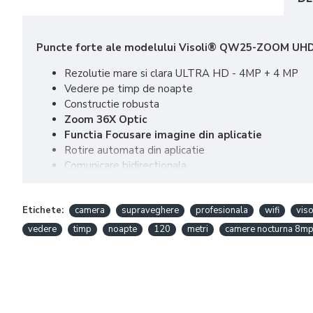
Puncte forte ale modelului Visoli® QW25-ZOOM UH
Rezolutie mare si clara ULTRA HD - 4MP + 4 MP
Vedere pe timp de noapte
Constructie robusta
Zoom 36X Optic
Functia Focusare imagine din aplicatie
Rotire automata din aplicatie
Comunicare bidirectionala
Inregistrare in cloud si pe card
Senzor de miscare AI
Etichete:
camera
supraveghere
profesionala
wifi
vis
Rezistenta la apa
Se poate monta fara probleme in exterior
vedere
timp
noapte
120
metri
camere nocturna 8m
Aplicatie stabila iCSee
Aprindere lumina din aplicatie
Carcasa robusta rezistenta la apa
Functia interfon
Rezistenta la apa : IP 66