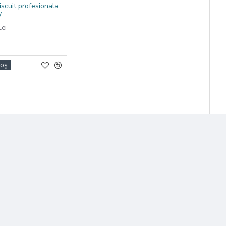
iscuit profesionala
W
ei
Coş