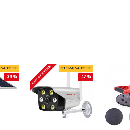
OUT OF STOCK
I VANDUTE
CELE MAI VANDUTE
-39 %
-47 %