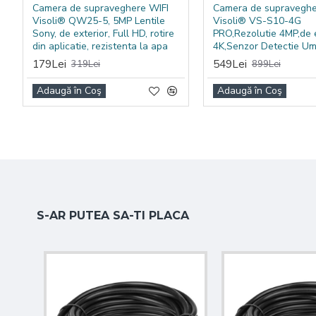
Camera de supraveghere WIFI
Camera de supraveghe
Visoli® QW25-5, 5MP Lentile
Visoli® VS-S10-4G
Sony, de exterior, Full HD, rotire
PRO,Rezolutie 4MP,de e
din aplicatie, rezistenta la apa
4K,Senzor Detectie U
179Lei
549Lei
319Lei
899Lei
Adaugă în Coş
Adaugă în Coş
S-AR PUTEA SA-TI PLACA