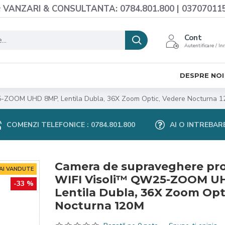
VANZARI & CONSULTANTA: 0784.801.800 | 03707011
Cont
Autentificare / In
DESPRE NOI
5-ZOOM UHD 8MP, Lentila Dubla, 36X Zoom Optic, Vedere Nocturna 
COMENZI TELEFONICE : 0784.801.800
AI O INTREBAR
Camera de supraveghere pro
MAI VANDUTE
WIFI Visoli™ QW25-ZOOM U
-33 %
Lentila Dubla, 36X Zoom Opt
Nocturna 120M