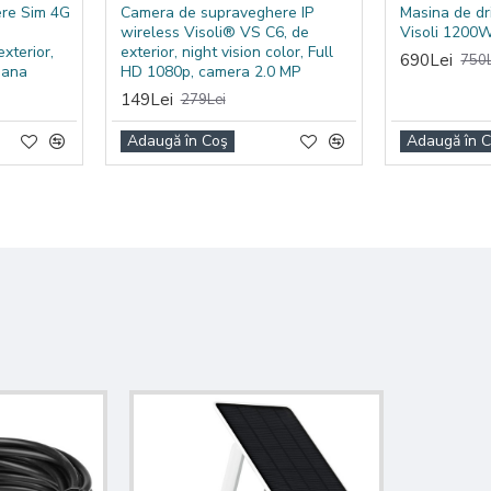
re Sim 4G
Camera de supraveghere IP
Masina de dr
wireless Visoli® VS C6, de
Visoli 1200
xterior,
exterior, night vision color, Full
690Lei
750L
mana
HD 1080p, camera 2.0 MP
149Lei
279Lei
Adaugă în Coş
Adaugă în 