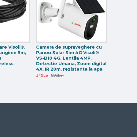
re Visoli®,
Camera de supraveghere cu
flector imaginea este foarte clara pe intuneric iar distanta de ved
Lungime 5m,
Panou Solar Sim 4G Visoli®
e
VS-B10 4G, Lentila 4MP,
ri IR, ceea ce face din aceasta camera de supraveghere profesiona
reless
Detectie Umana, Zoom digital
mp real de 270 grade.
4X, IR 20m, rezistenta la apa
599Lei
349Lei