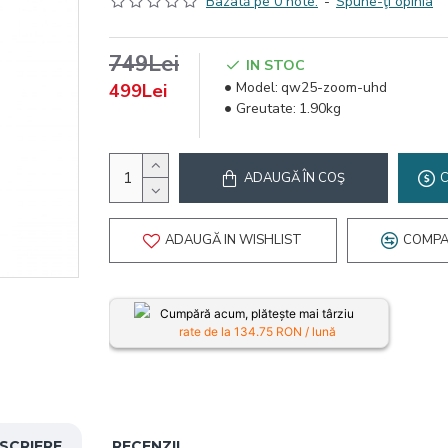
Bazată pe 0 note.
-
Spune-ţi opinia
749Lei
IN STOC
Model:
qw25-zoom-uhd
499Lei
Greutate:
1.90kg
ADAUGĂ ÎN COŞ
ADAUGĂ IN WISHLIST
COMPA
Cumpără acum, plătește mai târziu
rate de la
134.75
RON / lună
SCRIERE
RECENZII