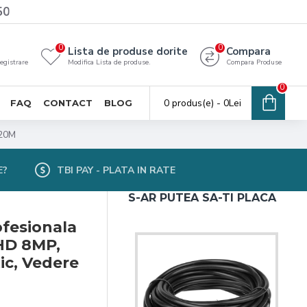
50
0
0
Lista de produse dorite
Compara
registrare
Modifica Lista de produse.
Compara Produse
0
0 produs(e) - 0Lei
FAQ
CONTACT
BLOG
120M
E?
TBI PAY - PLATA IN RATE
S-AR PUTEA SA-TI PLACA
fesionala
HD 8MP,
ic, Vedere