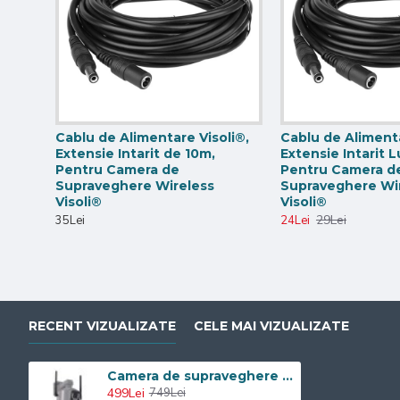
Night vision - SMART
Cablu de Alimentare Visoli®,
Cablu de Alimenta
Cu cele 7 led-uri IR mari si puternice + 2 Led-uri IR tip re
Extensie Intarit de 10m,
Extensie Intarit 
Pentru Camera de
Pentru Camera d
de pana la 120 metri. Ambele lentile sunt dotate cu led-u
Supraveghere Wireless
Supraveghere Wi
QW25-Zoom UHD captarea unui unghi de vizualizare in ti
Visoli®
Visoli®
29Lei
35Lei
24Lei
RECENT VIZUALIZATE
CELE MAI VIZUALIZATE
Camera de supraveghere profesionala WIFI Visoli™ QW25-ZOOM UHD 8MP, Lentila Dubla, 36X Zoom Optic, Vedere Nocturna 120M
499Lei
749Lei